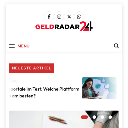
Skip
to
content
Geldradar24 –
Geldradar24 – Finanzblog
Finanzblog
MENU
NEUESTE ARTIKEL
 2025
Januar 2
portale im Test: Welche Plattform
Die best
ch am besten?
Altersvo