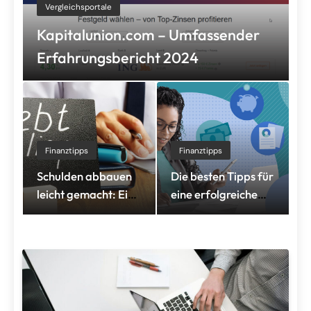
Vergleichsportale
Kapitalunion.com – Umfassender
Erfahrungsbericht 2024
Finanztipps
Finanztipps
Schulden abbauen
Die besten Tipps für
leicht gemacht: Ein
eine erfolgreiche
Schritt-für-Schritt-
Altersvorsorge
Leitfaden